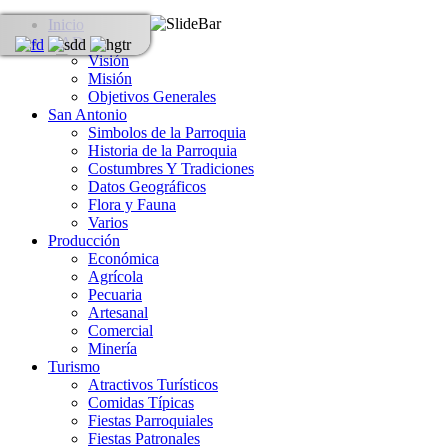
Inicio
GAD
Visión
Misión
Objetivos Generales
San Antonio
Simbolos de la Parroquia
Historia de la Parroquia
Costumbres Y Tradiciones
Datos Geográficos
Flora y Fauna
Varios
Producción
Económica
Agrícola
Pecuaria
Artesanal
Comercial
Minería
Turismo
Atractivos Turísticos
Comidas Típicas
Fiestas Parroquiales
Fiestas Patronales