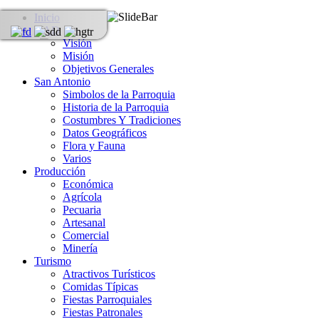
Inicio
GAD
Visión
Misión
Objetivos Generales
San Antonio
Simbolos de la Parroquia
Historia de la Parroquia
Costumbres Y Tradiciones
Datos Geográficos
Flora y Fauna
Varios
Producción
Económica
Agrícola
Pecuaria
Artesanal
Comercial
Minería
Turismo
Atractivos Turísticos
Comidas Típicas
Fiestas Parroquiales
Fiestas Patronales