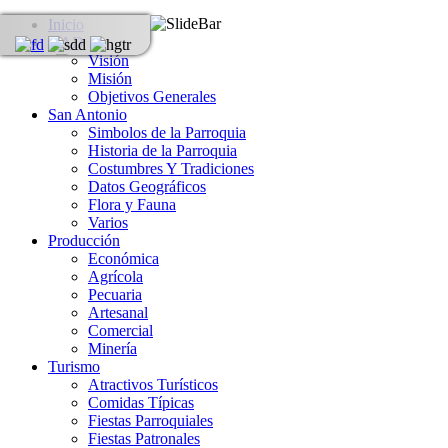
Inicio
GAD
Visión
Misión
Objetivos Generales
San Antonio
Simbolos de la Parroquia
Historia de la Parroquia
Costumbres Y Tradiciones
Datos Geográficos
Flora y Fauna
Varios
Producción
Económica
Agrícola
Pecuaria
Artesanal
Comercial
Minería
Turismo
Atractivos Turísticos
Comidas Típicas
Fiestas Parroquiales
Fiestas Patronales