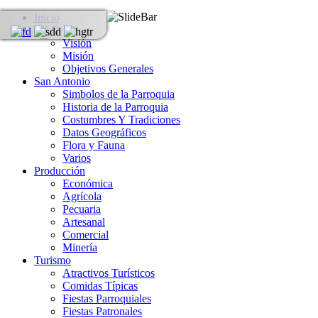
Inicio
GAD
Visión
Misión
Objetivos Generales
San Antonio
Simbolos de la Parroquia
Historia de la Parroquia
Costumbres Y Tradiciones
Datos Geográficos
Flora y Fauna
Varios
Producción
Económica
Agrícola
Pecuaria
Artesanal
Comercial
Minería
Turismo
Atractivos Turísticos
Comidas Típicas
Fiestas Parroquiales
Fiestas Patronales