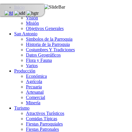
Inicio
GAD
Visión
Misión
Objetivos Generales
San Antonio
Simbolos de la Parroquia
Historia de la Parroquia
Costumbres Y Tradiciones
Datos Geográficos
Flora y Fauna
Varios
Producción
Económica
Agrícola
Pecuaria
Artesanal
Comercial
Minería
Turismo
Atractivos Turísticos
Comidas Típicas
Fiestas Parroquiales
Fiestas Patronales